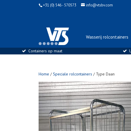
+31 (0) 546 - 570573
info@vtsbv.com
info@vtsbv.com | 0546 
Wasserij rolcontainers
Containers op maat
U
Home
/
Speciale rolcontainers
/ Type Daan