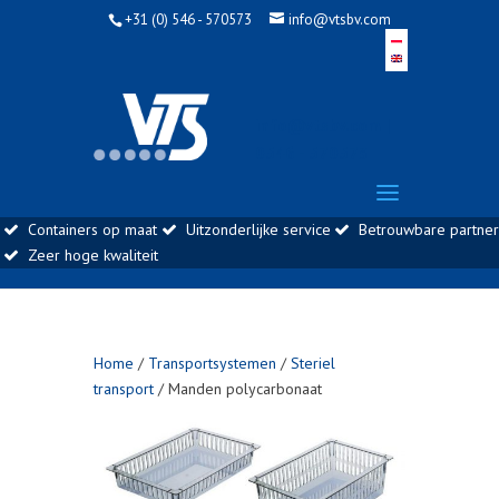
+31 (0) 546 - 570573
info@vtsbv.com
info@vtsbv.com |
0546 - 570573
Containers op maat
Uitzonderlijke service
Betrouwbare partner
Zeer hoge kwaliteit
Home
/
Transportsystemen
/
Steriel
transport
/ Manden polycarbonaat