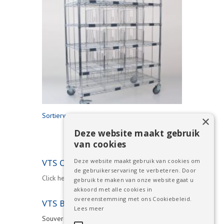
Sortierwagen
×
Deze website maakt gebruik
van cookies
VTS Company Info and Catalog
Deze website maakt gebruik van cookies om
de gebruikerservaring te verbeteren. Door
Click here for our PDF catalog
gebruik te maken van onze website gaat u
akkoord met alle cookies in
overeenstemming met ons Cookiebeleid.
VTS B.V.
Lees meer
Souvereinstraat 8d