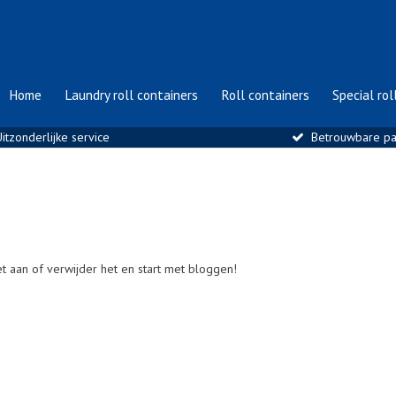
Home
Laundry roll containers
Roll containers
Special rol
- 570573
itzonderlijke service
Betrouwbare pa
et aan of verwijder het en start met bloggen!