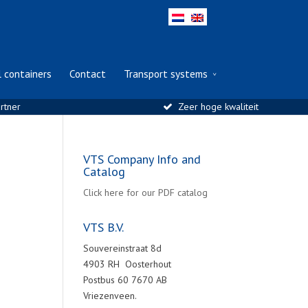
l containers
Contact
Transport systems
rtner
Zeer hoge kwaliteit
VTS Company Info and
Catalog
Click here for our PDF catalog
VTS B.V.
Souvereinstraat 8d
4903 RH Oosterhout
Postbus 60 7670 AB
Vriezenveen.