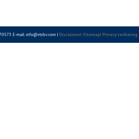
70573 E-mail: info@vtsbv.com |
Disclaimer
| Sitemap
| Privacy verklaring