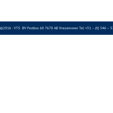
©2016 - VTS BV Postbus 60 7670 AB Vriezenveen Tel: +31 – (0) 546 – 5
VTS B.V.
Bedrijvenpark Twente 178
Nederland
+31 – (0) 546 – 570573
info@vtsbv.com